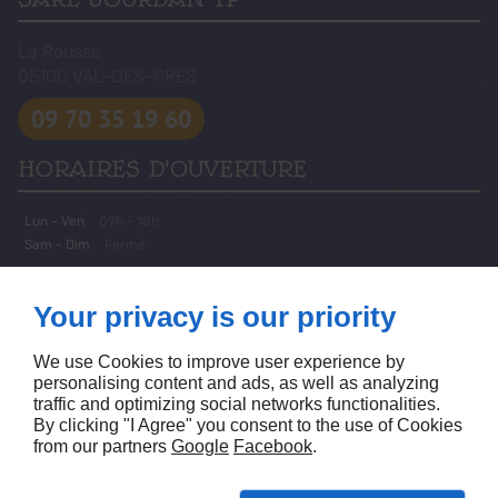
La Rousse
05100
VAL-DES-PRES
09 70 35 19 60
HORAIRES D'OUVERTURE
Lun - Ven
09h - 18h
Sam - Dim
Fermé
A PROPOS
Your privacy is our priority
Accueil
Mentions légales
Nous contacter
Plan du site
We use Cookies to improve user experience by
personalising content and ads, as well as analyzing
SUIVEZ NOUS
traffic and optimizing social networks functionalities.
By clicking "I Agree" you consent to the use of Cookies
from our partners
Google
Facebook
.