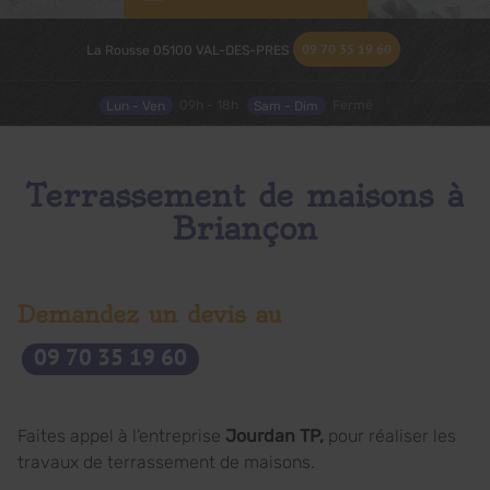
09 70 35 19 60
La Rousse
05100
VAL-DES-PRES
Lun - Ven
09h - 18h
Sam - Dim
Fermé
Terrassement de maisons à
Briançon
Demandez un devis au
09 70 35 19 60
Faites appel à l’entreprise
Jourdan TP,
pour réaliser les
travaux de terrassement de maisons.